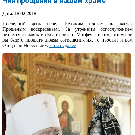
Чин прощения в нашем храме
2018-
Дата:
18.02.2018
02-
Последний день перед Великим постом называется
18
Прощёным воскресеньем. За утренним богослужением
читается отрывок из Евангелия от Матфея – о том, что «если
вы будете прощать людям согрешения их, то простит и вам
Отец ваш Небесный».
Читать далее