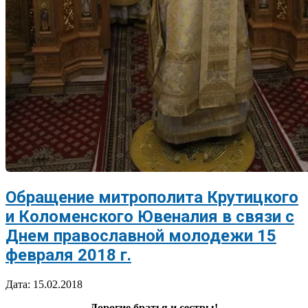
Обращение митрополита Крутицкого
и Коломенского Ювеналия в связи с
Днем православной молодежи 15
февраля 2018 г.
2018-
Дата:
15.02.2018
02-
Дорогие братья и сестры!