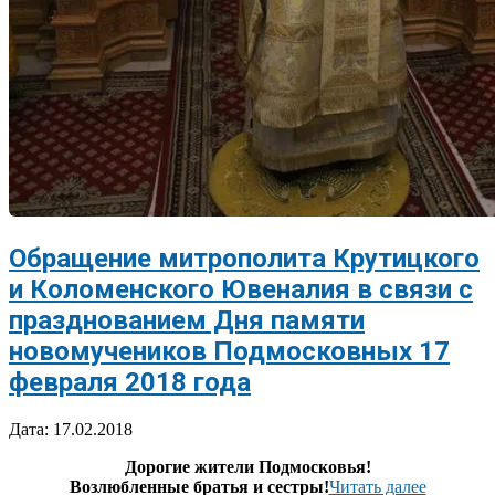
Обращение митрополита Крутицкого
и Коломенского Ювеналия в связи с
празднованием Дня памяти
новомучеников Подмосковных 17
февраля 2018 года
2018-
Дата:
17.02.2018
02-
Дорогие жители Подмосковья!
17
Возлюбленные братья и сестры!
Читать далее