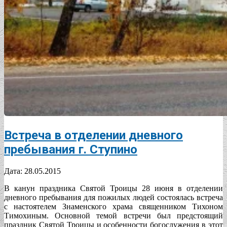
Встреча в отделении дневного
пребывания г. Ступино
2015-
Дата:
28.05.2015
05-
В канун праздника Святой Троицы 28 июня в отделении
28
дневного пребывания для пожилых людей состоялась встреча
с настоятелем Знаменского храма священником Тихоном
Тимохиным. Основной темой встречи был предстоящий
праздник Святой Троицы и особенности богослужения в этот