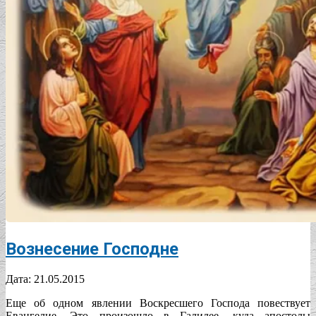
Вознесение Господне
2015-
Дата:
21.05.2015
05-
Еще об одном явлении Воскресшего Господа повествует
21
Евангелие. Это произошло в Галилее, куда апостолы