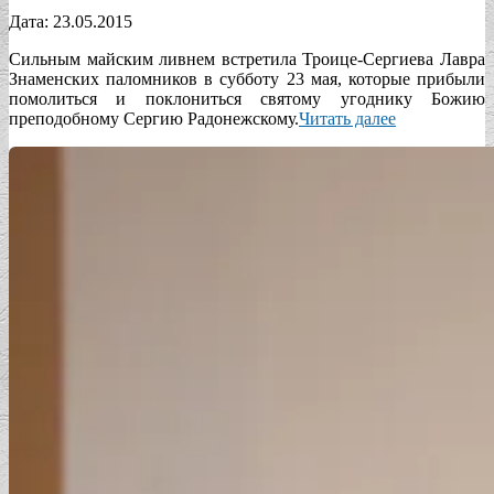
2015-
Дата:
23.05.2015
05-
Сильным майским ливнем встретила Троице-Сергиева Лавра
23
Знаменских паломников в субботу 23 мая, которые прибыли
помолиться и поклониться святому угоднику Божию
преподобному Сергию Радонежскому.
Читать далее