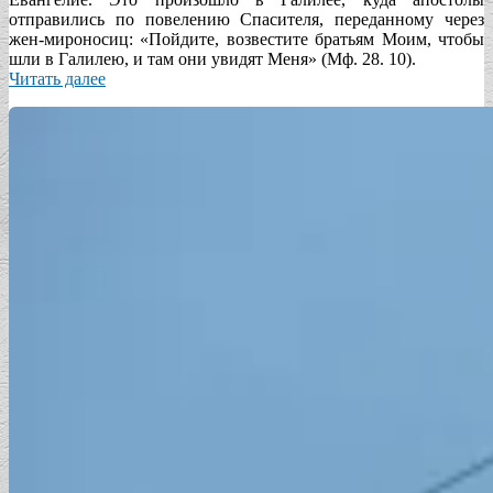
отправились по повелению Спасителя, переданному через
жен-мироносиц: «Пойдите, возвестите братьям Моим, чтобы
шли в Галилею, и там они увидят Меня» (Мф. 28. 10).
Читать далее