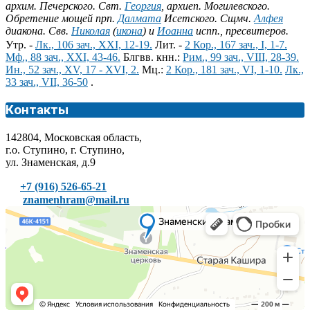
архим. Печерского. Свт.
Георгия
, архиеп. Могилевского.
Обретение мощей прп.
Далмата
Исетского. Сщмч.
Алфея
диакона. Свв.
Николая
(
икона
) и
Иоанна
испп., пресвитеров.
Утр. -
Лк., 106 зач., XXI, 12-19.
Лит. -
2 Кор., 167 зач., I, 1-7.
Мф., 88 зач., XXI, 43-46.
Блгвв. кнн.:
Рим., 99 зач., VIII, 28-39.
Ин., 52 зач., XV, 17 - XVI, 2.
Мц.:
2 Кор., 181 зач., VI, 1-10.
Лк.,
33 зач., VII, 36-50
.
Контакты
142804, Московская область,
г.о. Ступино, г. Ступино,
ул. Знаменская, д.9
+7 (916) 526-65-21
znamenhram@mail.ru