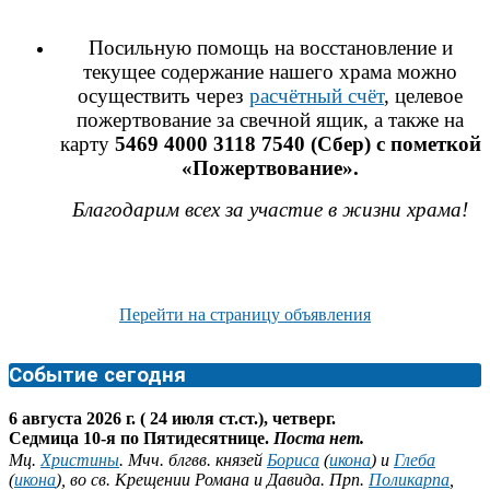
Посильную помощь на восстановление и
текущее содержание нашего храма можно
осуществить через
расчётный счёт
, целевое
пожертвование за свечной ящик, а также на
карту
5469 4000 3118 7540 (Сбер) с пометкой
«Пожертвование».
Благодарим всех за участие в жизни храма!
Перейти на страницу объявления
Событие сегодня
6 августа 2026 г. ( 24 июля ст.ст.), четверг.
Седмица 10-я по Пятидесятнице.
Поста нет.
Мц.
Христины
. Мчч. блгвв. князей
Бориса
(
икона
) и
Глеба
(
икона
), во св. Крещении Романа и Давида. Прп.
Поликарпа
,